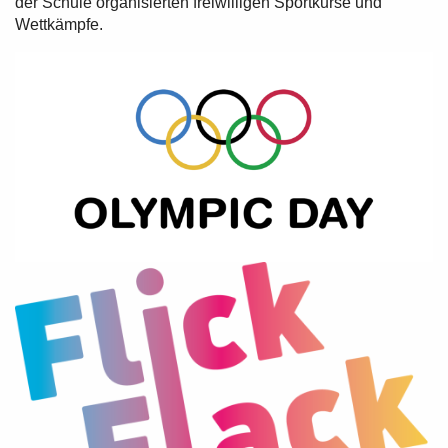
der Schule organisierten freiwilligen Sportkurse und
Wettkämpfe.